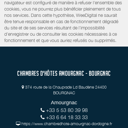
navigateur est configuré de manière à refuser l'ensemble des
cookies, vous ne pourrez plus bénéficier pleinement de tous
nos services. Dans cette hypothèse, WeeDigital ne saurait
être tenue responsable en cas de fonctionnement dégradé
du site et de ses services résultant de l’impossibilité
d’enregistrer ou de consulter les cookies nécessaires à ce
fonctionnement et que vous auriez refusés ou supprimés.
CHAMBRES D'HÔTES AMOURGNAC - BOURGNAC
374 route de la Chauprade Ld Baudène 24400
BOURGNAC
Amourgnac
+33 5 53 80 39 98
+33 6 64 18 33 33
https://www.chambredhote-amourgnac-dordogne.fr